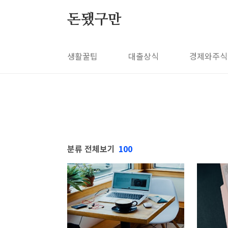
본문 바로가기
돈됐구만
생활꿀팁
대출상식
경제와주식
분류 전체보기
100