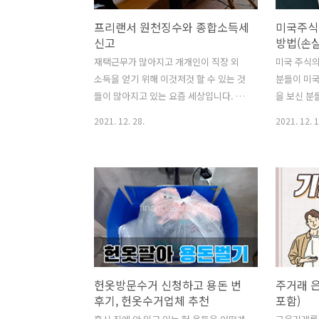
프리랜서 원천징수와 종합소득세
미국주식
신고
방법(손
재택근무가 많아지고 개개인이 직장 외
미국 주식의
소득을 얻기 위해 이것저것 할 수 있는 것
분들이 미국
들이 많아지고 있는 요즘 세상입니다. 그
을 보신 분
래서인지 프리랜서로 일하시는 분들이 점
보유하고 
2021. 12. 28.
2021. 12. 1
점 늘고 있다는 게 느껴집니다. 프리랜서
을 했다면 
라서 출퇴근 시간, 근무장소, 직장상사에
는 세금이
대한 스트레스를 받지 않아 좋다고 생각
합니다. 양
하시겠지만 그만큼 혼자 처리해야 할 일
서 확정된 
들이 많은 것이 또 프리랜서입니다. 프리
으로 주식을
랜서는 근로자? 사업자? 프리랜서도 엄연
을 때는 부
히 사업자입니다. 사업자등록증은 없지만
(예. 2021
프리랜서의 소득은 근로소득이 아닌 사업
일)으로 1
소득으로 구분되기 때문입니다. 그래서
고, 다음 해
헌옷방문수거 신청하고 용돈 번
주거래 은
평소에 세금에 관심이 없었던 분들은 더
양도소득세
후기, 헌옷수거업체 추천
포함)
욱 챙기셔야 하는 게 있는데 바로 종합소
은 22%(양
득세입니다. 직장인이라면 거의 대부분
이고, 공제