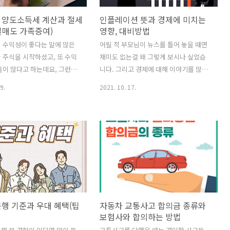
 양도소득세 계산과 절세
인플레이션 뜻과 경제에 미치는
실매도 가족증여)
영향, 대비방법
 수익성이 좋다는 말에 많은
어릴 적 부모님이 뉴스를 틀어 놓을 때면
 주식을 시작하셨고, 또 수익
재미도 없는걸 왜 그렇게 보시나 싶었습
들이 많다고 하는데요, 그런데
니다. 그리고 경제에 대해 이야기를 많이
있던 주식을 매도해서 수익실현
하셨었죠, 지금 생각해보면 그때부터 경
9.
2021. 10. 17.
나라에 내야 할 양도소득세라
제와 금융에 대해 공부를 했더라면 어땠
 발생된다는 것도 생각하셔야
을까 싶네요. 최근 해외, 국내 언론에서 인
도소득세란? 미국 주식을 팔아
플레이션에 대한 공포를 반복적으로 보도
수익에 대해서 부과되는 세금
하고 있습니다. 인플레이션이 오면 우리
 팔지 않고 계속 보유하고 있
나라 경제에 어떤 영향이 올지, 내 자산은
과되지 않습니다. 결제일 기준
어떻게 움직여야 하는지 정리해 보았습니
년 1월 1일 ~ 2021년 12월 31
다. 인플레이션 뜻이 뭔가요? 경제용어는
년간 발생한 소득에 대해 부과되
언제 들어도 헷갈리고 어렵습니다. 하지
(2022년 5월)에 납부합니다.
만 아는 것이 힘인 만큼 알고 있으면 그에
행 기준과 우대 혜택(팁
자동차 교통사고 합의금 종류와
 과세표준 세율 과세표준 세율
맞춰 대비를 할 수 있습니다. 인플레이션
보험사와 합의하는 방법
도소득세 20% + 지방세 2%)
이라는 것은 한마디로 단기간에 빠른 속
되는 금액은 250 만원 입니다.
도로 물가가 상승하는 것을 표현하는 용