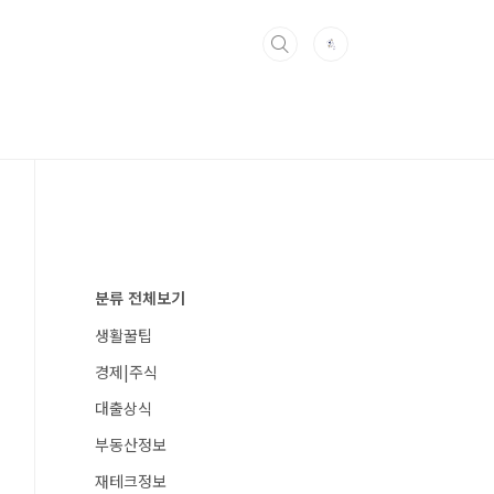
보
분류 전체보기
생활꿀팁
경제|주식
대출상식
부동산정보
재테크정보