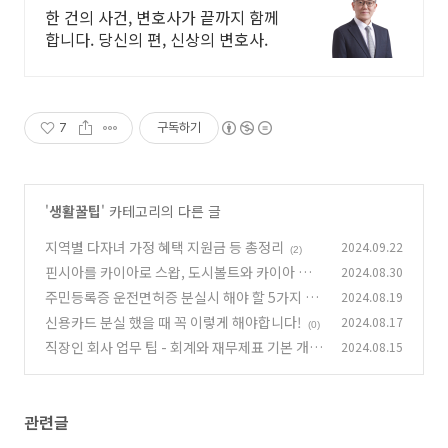
한 건의 사건, 변호사가 끝까지 함께
합니다. 당신의 편, 신상의 변호사.
7
구독하기
'
생활꿀팁
' 카테고리의 다른 글
지역별 다자녀 가정 혜택 지원금 등 총정리
2024.09.22
(2)
핀시아를 카이아로 스왑, 도시볼트와 카이아 월
2024.08.30
렛 카이아포털 연결 방법 정리
주민등록증 운전면허증 분실시 해야 할 5가지 필
2024.08.19
(10)
수 조치!
신용카드 분실 했을 때 꼭 이렇게 해야합니다!
2024.08.17
(0)
(0)
직장인 회사 업무 팁 - 회계와 재무제표 기본 개념
2024.08.15
(0)
관련글