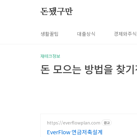
본문 바로가기
돈됐구만
생활꿀팁
대출상식
경제와주식
재테크정보
돈 모으는 방법을 찾기
https://everflowplan.com
광고
EverFlow 연금저축설계