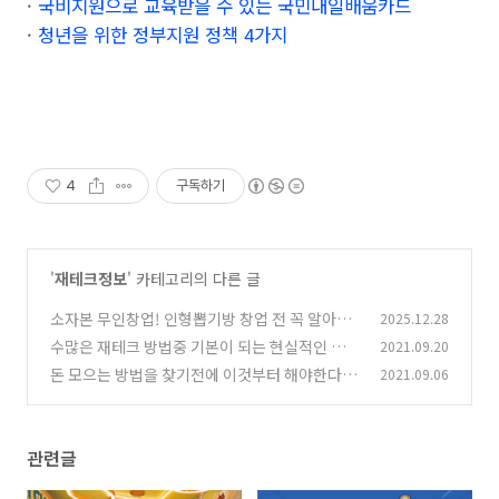
·
국비지원으로 교육받을 수 있는 국민내일배움카드
·
청년을 위한 정부지원 정책 4가지
4
구독하기
'
재테크정보
' 카테고리의 다른 글
소자본 무인창업! 인형뽑기방 창업 전 꼭 알아야
2025.12.28
할 것
수많은 재테크 방법중 기본이 되는 현실적인 돈
2021.09.20
(0)
버는 방법
돈 모으는 방법을 찾기전에 이것부터 해야한다.
2021.09.06
(0)
(0)
관련글