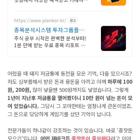
요
https://www.plankor.kr/
광고
종목분석시스템 투자그룹플랜
가입즉시 무료리포트 100%
주식 공부 시작은 완벽한 분석부터!
1분 만에 받는 무료 종목 리포트 신
청하기
어렸을 때 돼지 저금통에 동전을 모은 기억, 다들 있으시죠?
저도 심부름해서 받은 돈과 용돈을 아끼고 아껴
하루에 100
원, 200원,
많이 넣을땐 500원까지도 넣었습니다. 그렇게
1년이 지난후 저금통을 열어봤더니 10만 원이 넘는 돈이 모
여 있었습니다.
그당시 그 꼬마한테는 엄청나게 큰돈이었죠.
그 돈으로 당당하게 게임기를 샀던 기억이 납니다.
전문가들이 하나같이 강조하는 것이 있습니다. 바로 '종잣돈
모으기'입니다.
어떤 재테크든
종잣돈이 중요하다
라고 이야