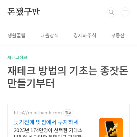
본문 바로가기
돈됐구만
생활꿀팁
대출상식
경제와주식
부동산
재테크정보
재테크 방법의 기초는 종잣돈
만들기부터
http://m.bithumb.com
광고
늦기전에 빗썸에서 투자하세요
신규 가입 시 5만원 혜택
2025년 174만명이 선택한 거래소
빗썸에서 다양한 혜택받고 거래하세