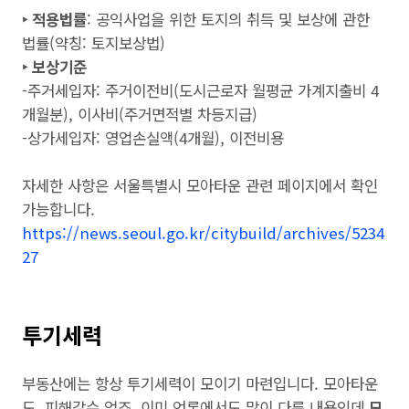
‣ 적용법률
: 공익사업을 위한 토지의 취득 및 보상에 관한
법률(약칭: 토지보상법)
‣ 보상기준
-주거세입자: 주거이전비(도시근로자 월평균 가계지출비 4
개월분), 이사비(주거면적별 차등지급)
-상가세입자: 영업손실액(4개월), 이전비용
자세한 사항은 서울특별시 모아타운 관련 페이지에서 확인
가능합니다.
https://news.seoul.go.kr/citybuild/archives/5234
27
투기세력
부동산에는 항상 투기세력이 모이기 마련입니다. 모아타운
도 피해갈수 없죠, 이미 언론에서도 많이 다룬 내용인데
모