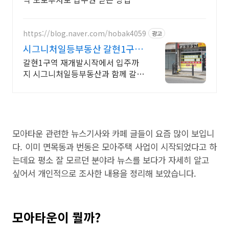
https://blog.naver.com/hobak4059
광고
시그니처일등부동산 갈현1구역
갈현1구역 시그니처캐슬
갈현1구역 재개발시작에서 입주까
지 시그니처일등부동산과 함께 갈현
1구역 북한산시그니처캐슬 매물대
랑보유 재개발투자성공의 시그니처
일등부동산
모아타운 관련한 뉴스기사와 카페 글들이 요즘 많이 보입니
다. 이미 면목동과 번동은 모아주택 사업이 시작되었다고 하
는데요 평소 잘 모르던 분야라 뉴스를 보다가 자세히 알고
싶어서 개인적으로 조사한 내용을 정리해 보았습니다.
모아타운이 뭘까?