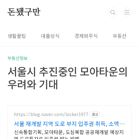
본문 바로가기
돈됐구만
생활꿀팁
대출상식
경제와주식
부동산
부동산정보
서울시 추진중인 모아타운의
우려와 기대
https://blog.naver.com/locker1977
광고
서울 재개발 지역 도로 부지 입주권 취득, 소액투
자 가능
신속통합기획, 모아타운, 도심복합 공공재개발 예상지
역 도로투자로 입주권 받는 방법